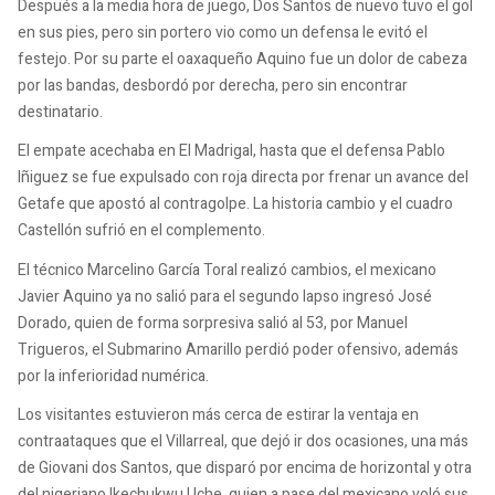
Después a la media hora de juego, Dos Santos de nuevo tuvo el gol
en sus pies, pero sin portero vio como un defensa le evitó el
festejo. Por su parte el oaxaqueño Aquino fue un dolor de cabeza
por las bandas, desbordó por derecha, pero sin encontrar
destinatario.
El empate acechaba en El Madrigal, hasta que el defensa Pablo
Iñiguez se fue expulsado con roja directa por frenar un avance del
Getafe que apostó al contragolpe. La historia cambio y el cuadro
Castellón sufrió en el complemento.
El técnico Marcelino García Toral realizó cambios, el mexicano
Javier Aquino ya no salió para el segundo lapso ingresó José
Dorado, quien de forma sorpresiva salió al 53, por Manuel
Trigueros, el Submarino Amarillo perdió poder ofensivo, además
por la inferioridad numérica.
Los visitantes estuvieron más cerca de estirar la ventaja en
contraataques que el Villarreal, que dejó ir dos ocasiones, una más
de Giovani dos Santos, que disparó por encima de horizontal y otra
del nigeriano Ikechukwu Uche, quien a pase del mexicano voló sus