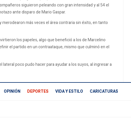
s compañeros siguieron peleando con gran intensidad y al 54 el
notazo ante disparo de Mario Gaspar.
y merodearon más veces el área contraria sin éxito, en tanto
virtieron los papeles, algo que benefició a los de Marcelino
definir el partido en un contraataque, mismo que culminó en el
 lateral poco pudo hacer para ayudar a los suyos, al ingresar a
OPINIÓN
DEPORTES
VIDA Y ESTILO
CARICATURAS