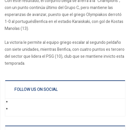
Con este resultado, el conjunto belga se aferra a la "Champions";
con un punto continúa último del Grupo C, pero mantiene las
esperanzas de avanzar, puesto que el griego Olympiakos derrotó
1-0 al portuguésBenfica en el estadio Karaiskaki, con gol de Kostas
Manolas (13).
La victoria le permite al equipo griego escalar al segundo peldaño
con siete unidades, mientras Benfica, con cuatro puntos es tercero
del sector que lidera el PSG (10), club que se mantiene invicto esta
temporada.
FOLLOW US ON SOCIAL