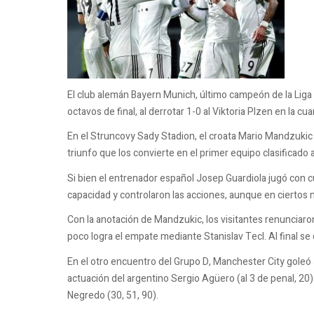
El club alemán Bayern Munich, último campeón de la Lig
octavos de final, al derrotar 1-0 al Viktoria Plzen en la cu
En el Struncovy Sady Stadion, el croata Mario Mandzukic f
triunfo que los convierte en el primer equipo clasificado 
Si bien el entrenador español Josep Guardiola jugó con c
capacidad y controlaron las acciones, aunque en ciertos
Con la anotación de Mandzukic, los visitantes renunciaron 
poco logra el empate mediante Stanislav Tecl. Al final se
En el otro encuentro del Grupo D, Manchester City goleó
actuación del argentino Sergio Agüero (al 3 de penal, 20) 
Negredo (30, 51, 90).