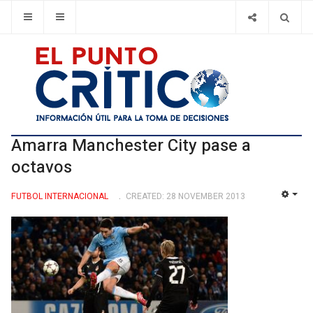
Amarra Manchester City pase a
octavos
FUTBOL INTERNACIONAL
CREATED: 28 NOVEMBER 2013
EMP