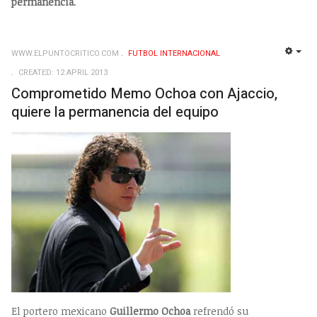
permanencia
.
WWW.ELPUNTOCRITICO.COM
FUTBOL INTERNACIONAL
EMP
CREATED: 12 APRIL 2013
Comprometido Memo Ochoa con Ajaccio,
quiere la permanencia del equipo
El portero mexicano
Guillermo Ochoa
refrendó su