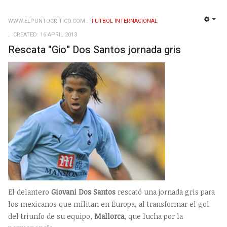
WWW.ELPUNTOCRITICO.COM
FUTBOL INTERNACIONAL
EMP
CREATED: 16 APRIL 2013
Rescata "Gio" Dos Santos jornada gris
El delantero
Giovani
Dos Santos
rescató una jornada gris para
los mexicanos que militan en Europa, al transformar el gol
del triunfo de su equipo,
Mallorca
, que lucha por la