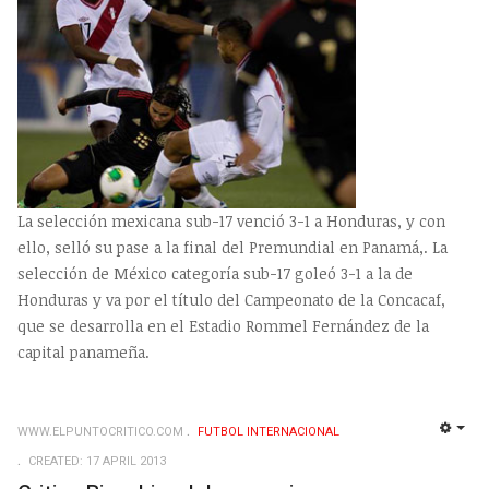
La selección mexicana sub-17 venció 3-1 a Honduras, y con
ello, selló su pase a la final del Premundial en
Panamá,. La
selección de México categoría sub-17 goleó 3-1 a la de
Honduras y va por el título del Campeonato de la Concacaf,
que se desarrolla en el Estadio Rommel Fernández de la
capital panameña.
WWW.ELPUNTOCRITICO.COM
FUTBOL INTERNACIONAL
EMP
CREATED: 17 APRIL 2013