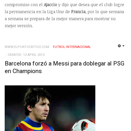
compromiso con el
Ajaccio
y dijo que desea que el club logre
la permanencia en la Liga Uno de
Francia
, por lo que semana
a semana se prepara de la mejor manera para mostrar su
mejor versión.
WWW.ELPUNTOCRITICO.COM
FUTBOL INTERNACIONAL
EMP
CREATED: 12 APRIL 2013
Barcelona forzó a Messi para doblegar al PSG
en Champions