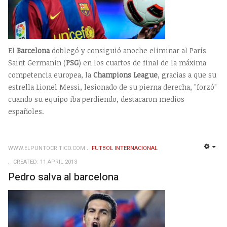
El
Barcelona
doblegó y consiguió anoche eliminar al París
Saint Germanin (
PSG
) en los cuartos de final de la máxima
competencia europea, la
Champions League
, gracias a que su
estrella Lionel Messi, lesionado de su pierna derecha, "forzó"
cuando su equipo iba perdiendo, destacaron medios
españoles.
WWW.ELPUNTOCRITICO.COM
FUTBOL INTERNACIONAL
EMP
CREATED: 11 APRIL 2013
Pedro salva al barcelona