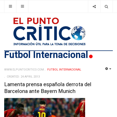
Futbol Internacional
WWW.ELPUNTOCRITICO.COM
FUTBOL INTERNACIONAL
EMP
CREATED: 24 APRIL 2013
Lamenta prensa española derrota del
Barcelona ante Bayern Munich