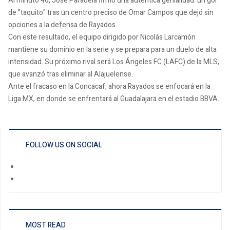
Al minuto 46, José Paradela firmó una auténtica genialidad: un gol
de "taquito" tras un centro preciso de Omar Campos que dejó sin
opciones a la defensa de Rayados.
Con este resultado, el equipo dirigido por Nicolás Larcamón
mantiene su dominio en la serie y se prepara para un duelo de alta
intensidad. Su próximo rival será Los Ángeles FC (LAFC) de la MLS,
que avanzó tras eliminar al Alajuelense.
Ante el fracaso en la Concacaf, ahora Rayados se enfocará en la
Liga MX, en donde se enfrentará al Guadalajara en el estadio BBVA.
FOLLOW US ON SOCIAL
MOST READ