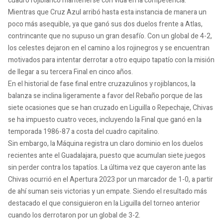
cuadro rojiblanco mantenerse con vida en la competencia.
Mientras que Cruz Azul arribó hasta esta instancia de manera un
poco más asequible, ya que ganó sus dos duelos frente a Atlas,
contrincante que no supuso un gran desafío. Con un global de 4-2,
los celestes dejaron en el camino a los rojinegros y se encuentran
motivados para intentar derrotar a otro equipo tapatío con la misión
de llegar a su tercera Final en cinco años.
En el historial de fase final entre cruzazulinos y rojiblancos, la
balanza se inclina ligeramente a favor del Rebaño porque de las
siete ocasiones que se han cruzado en Liguilla o Repechaje, Chivas
se ha impuesto cuatro veces, incluyendo la Final que ganó en la
temporada 1986-87 a costa del cuadro capitalino.
Sin embargo, la Máquina registra un claro dominio en los duelos
recientes ante el Guadalajara, puesto que acumulan siete juegos
sin perder contra los tapatíos. La última vez que cayeron ante las
Chivas ocurrió en el Apertura 2023 por un marcador de 1-0, a partir
de ahí suman seis victorias y un empate. Siendo el resultado más
destacado el que consiguieron en la Liguilla del torneo anterior
cuando los derrotaron por un global de 3-2.