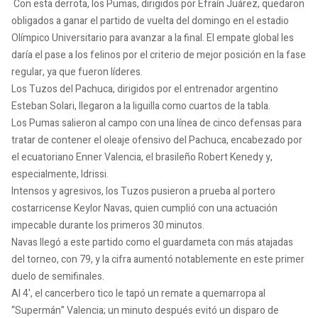
Con esta derrota, los Pumas, dirigidos por Efraín Juárez, quedaron
obligados a ganar el partido de vuelta del domingo en el estadio
Olímpico Universitario para avanzar a la final. El empate global les
daría el pase a los felinos por el criterio de mejor posición en la fase
regular, ya que fueron líderes.
Los Tuzos del Pachuca, dirigidos por el entrenador argentino
Esteban Solari, llegaron a la liguilla como cuartos de la tabla.
Los Pumas salieron al campo con una línea de cinco defensas para
tratar de contener el oleaje ofensivo del Pachuca, encabezado por
el ecuatoriano Enner Valencia, el brasileño Robert Kenedy y,
especialmente, Idrissi.
Intensos y agresivos, los Tuzos pusieron a prueba al portero
costarricense Keylor Navas, quien cumplió con una actuación
impecable durante los primeros 30 minutos.
Navas llegó a este partido como el guardameta con más atajadas
del torneo, con 79, y la cifra aumentó notablemente en este primer
duelo de semifinales.
Al 4', el cancerbero tico le tapó un remate a quemarropa al
“Supermán” Valencia; un minuto después evitó un disparo de