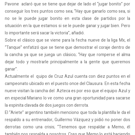
Pavone aclaró que se tiene que dejar de lado el “jugar bonito” por
conseguir los tres puntos como sea; “Hay que ganarlo como sea, si
no se le puede jugar bonito en esta clase de partidos por la
situación en la que estamos si se le puede ganar y jugar bien. Pero
lo importante será sacar la victoria”, añadió.
Sobre el clásico que se viene para la fecha nueve de la liga Mx, el
“Tanque” enfatizó que se tiene que demostrar el coraje dentro de
la cancha ya que se juega un clásico; “Hay que romperse el alma
dejar todo y mostrarle principalmente a la gente que queremos
ganar”.
Actualmente el quipo de Cruz Azul cuenta con diez puntos en el
campeonato ubicado en el puesto once del Clausura. En esta fecha
nueve visitan la cancha del Azteca es por eso que el equipo Azul y
en especial Mariano lo ve como una gran oportunidad para sacarse
la espinita clavada de dos juegos con derrota.
El “Ariete” argentino también menciono que toda la plantilla le da el
respaldo a su entrenador, Guillermo Vázquez y pidió no poner dos
derrotas como una crisis; “Tenemos que respaldar a Memo, él
también nos respalda a nosotros. Creo que Memo lo está haciendo