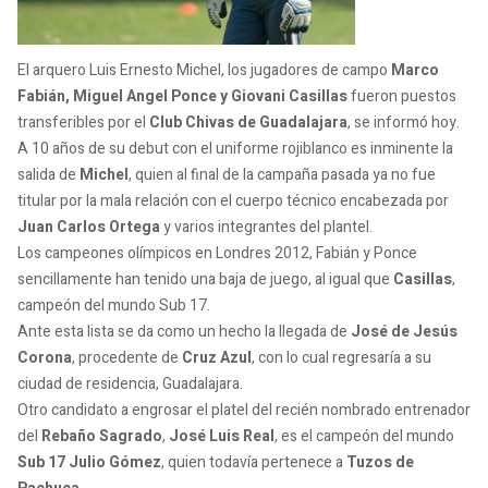
El arquero Luis Ernesto Michel, los jugadores de campo
Marco
Fabián, Miguel Angel Ponce y Giovani Casillas
fueron puestos
transferibles por el
Club Chivas de Guadalajara
, se informó hoy.
A 10 años de su debut con el uniforme rojiblanco es inminente la
salida de
Michel
, quien al final de la campaña pasada ya no fue
titular por la mala relación con el cuerpo técnico encabezada por
Juan Carlos Ortega
y varios integrantes del plantel.
Los campeones olímpicos en Londres 2012, Fabián y Ponce
sencillamente han tenido una baja de juego, al igual que
Casillas
,
campeón del mundo Sub 17.
Ante esta lista se da como un hecho la llegada de
José de Jesús
Corona
, procedente de
Cruz Azul
, con lo cual regresaría a su
ciudad de residencia, Guadalajara.
Otro candidato a engrosar el platel del recién nombrado entrenador
del
Rebaño Sagrado
,
José Luis Real
, es el campeón del mundo
Sub 17 Julio Gómez
, quien todavía pertenece a
Tuzos de