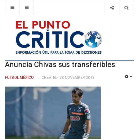
Anuncia Chivas sus transferibles
FUTBOL MÉXICO
CREATED: 28 NOVEMBER 2013
EMP