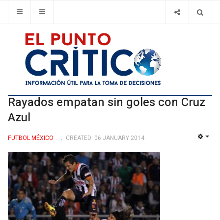
Rayados empatan sin goles con Cruz
Azul
FUTBOL MÉXICO
CREATED: 06 JANUARY 2014
EMP