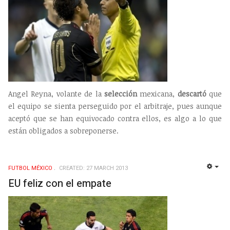
Angel Reyna, volante de la
selección
mexicana,
descartó
que
el equipo se sienta perseguido por el arbitraje, pues aunque
aceptó que se han equivocado contra ellos, es algo a lo que
están obligados a sobreponerse.
FUTBOL MÉXICO
CREATED: 27 MARCH 2013
EMP
EU feliz con el empate