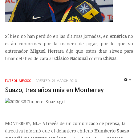
Sí bien no han perdido en las últimas jornadas, en
América
no
están conformes por la manera de jugar, por lo que su
entrenador
Miguel Herrara
dijo que estos días sirven para
finar detalles de cara al
Clásico Nacional
contra
Chivas
.
FUTBOL MÉXICO
CREATED: 21 MARCH 2013
EMP
Suazo, tres años más en Monterrey
MONTERREY, NL.- A través de un comunicado de prensa, la
directiva informó que el delantero chileno
Humberto Suazo