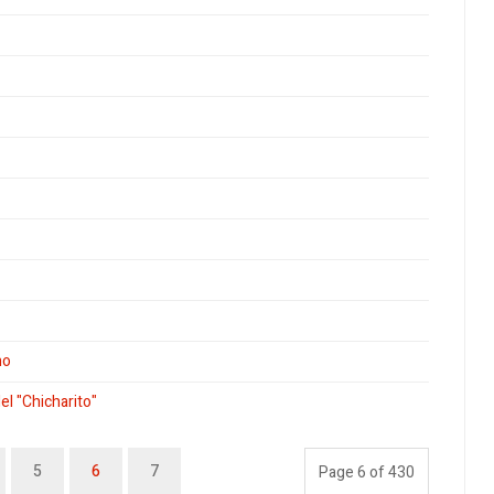
no
l "Chicharito"
5
6
7
Page 6 of 430