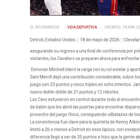
EL INFORMADOR
VIDA DEPORTIVA
CREATED: 18 MAY 2
Detroit, Estados Unidos ::: 18 de mayo de 2026 ::: Clevela
asegurando su regreso a una final de conferencia por p
visitantes, los Cavaliers se preparan ahora para enfrentar
Donovan Mitchell lideró la carga con su rol estelar y apo
Sam Merrill dejó una contribución considerable, sobre to
juego con 23 puntos y cinco triples en ocho intentos. J
nuevo doble-doble de 21 puntos y 12 rebotes.
Los Cavs estuvieron en control durante todo el encuentr
de balón que les abrió las puertas para encontrar disparo
provecho del juego físico, consiguiendo silbatazos de los
La consistencia fue clave para la quinteta de Kenny Atki
limitó a 26 o menos a Detroit en esos lapsos, con excepci
diferencia llegó a ser de 35 puntos e hizo que la gente a