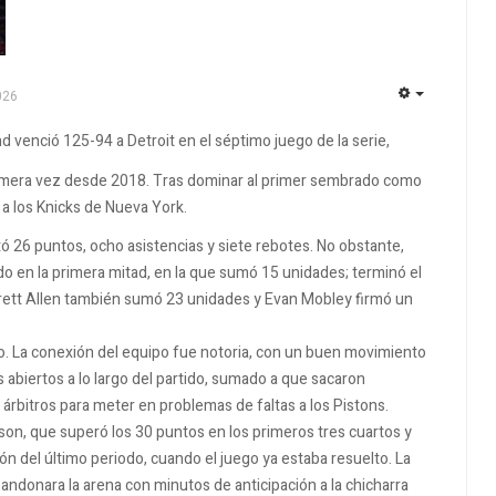
026
EMPTY
nd venció 125-94 a Detroit en el séptimo juego de la serie,
rimera vez desde 2018. Tras dominar al primer sembrado como
 a los Knicks de Nueva York.
rtó 26 puntos, ocho asistencias y siete rebotes. No obstante,
do en la primera mitad, en la que sumó 15 unidades; terminó el
arrett Allen también sumó 23 unidades y Evan Mobley firmó un
o. La conexión del equipo fue notoria, con un buen movimiento
s abiertos a lo largo del partido, sumado a que sacaron
 árbitros para meter en problemas de faltas a los Pistons.
nson, que superó los 30 puntos en los primeros tres cuartos y
ón del último periodo, cuando el juego ya estaba resuelto. La
bandonara la arena con minutos de anticipación a la chicharra