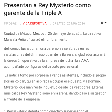
Presentan a Rey Mysterio como
gerente de la Triple A
INFOBAE
VIDA DEPORTIVA
CREATED: 26 MAY 2026
EMP
Ciudad de México, México ::: 25 de mayo de 2026 ::: La directiva
Marisela Peña oficializó el nombramiento
del icónico luchador en una ceremonia celebrada en las
instalaciones del Gimnasio Juan de la Barrera. El gladiador asumirá
la dirección operativa de la empresa de lucha libre AAA
acompañado por figuras del circuito profesional.
La noticia tomó por sorpresa a varios asistentes, incluido el propio
Dorian Roldán, quien aspiraba a ocupar ese puesto, y a Dominik
Mysterio, que manifestó inquietud desde los vestidores. El tema
musical de Rey Mysterio sonó en la arena, dando paso a su gestión
al frente de la empresa.
::: Rey Mysterio debuta como directivo supervisando el