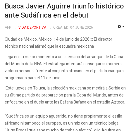
Busca Javier Aguirre triunfo histórico
ante Sudáfrica en el debut
AFP
VIDA DEPORTIVA
CREATED: 04 JUNE 2026
EMP
Ciudad de México, México ::: 4 de junio de 2026 ::: El director
técnico nacional afirmó que la escuadra mexicana
llega en su mejor momento a una semana del arranque de la Copa
del Mundo de la FIFA. El estratega intentará conseguir su primera
victoria personal frente al conjunto africano en el partido inaugural
programado para el 11 de junio.
Este jueves en Toluca, la selección mexicana se medirá a Serbia en
su último partido de preparación para la Copa del Mundo, antes de
enfocarse en el duelo ante los Bafana Bafana en el estadio Azteca.
"Sudáfrica es un equipo aguerrido, no tiene propiamente el estilo
africano ni tampoco el europeo, es un mix con un técnico belga
[Hugo Broos] que sabe mucho de trabajo táctico", dijo Aguirre en