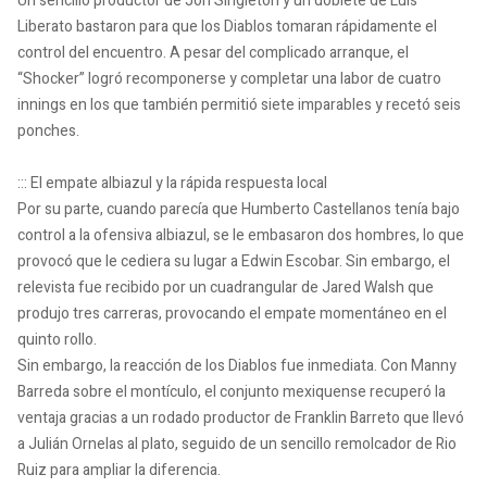
Un sencillo productor de Jon Singleton y un doblete de Luis
Liberato bastaron para que los Diablos tomaran rápidamente el
control del encuentro. A pesar del complicado arranque, el
“Shocker” logró recomponerse y completar una labor de cuatro
innings en los que también permitió siete imparables y recetó seis
ponches.
::: El empate albiazul y la rápida respuesta local
Por su parte, cuando parecía que Humberto Castellanos tenía bajo
control a la ofensiva albiazul, se le embasaron dos hombres, lo que
provocó que le cediera su lugar a Edwin Escobar. Sin embargo, el
relevista fue recibido por un cuadrangular de Jared Walsh que
produjo tres carreras, provocando el empate momentáneo en el
quinto rollo.
Sin embargo, la reacción de los Diablos fue inmediata. Con Manny
Barreda sobre el montículo, el conjunto mexiquense recuperó la
ventaja gracias a un rodado productor de Franklin Barreto que llevó
a Julián Ornelas al plato, seguido de un sencillo remolcador de Rio
Ruiz para ampliar la diferencia.