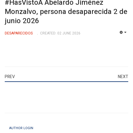
#HasVistoA Abelardo Jiménez
Monzalvo, persona desaparecida 2 de
junio 2026
DESAPARECIDOS
CREATED: 02 JUNE 2026
EMP
PREV
NEXT
AUTHOR LOGIN