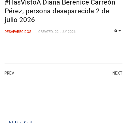
#HasVistoA Diana Berenice Carreón
Pérez, persona desaparecida 2 de
julio 2026
DESAPARECIDOS
CREATED: 02 JULY 2026
EMP
PREV
NEXT
AUTHOR LOGIN