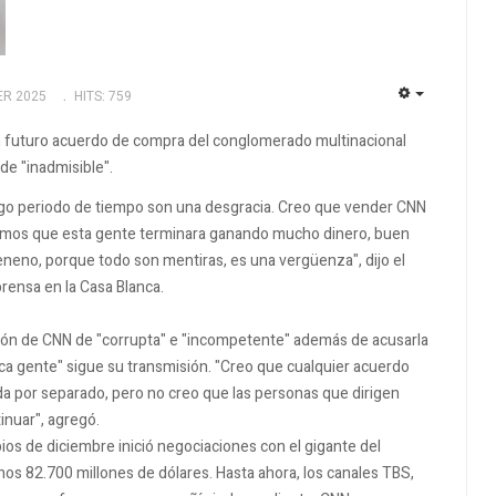
ER 2025
HITS: 759
EMPTY
un futuro acuerdo de compra del conglomerado multinacional
de "inadmisible".
argo periodo de tiempo son una desgracia. Creo que vender CNN
íamos que esta gente terminara ganando mucho dinero, buen
neno, porque todo son mentiras, es una vergüenza", dijo el
rensa en la Casa Blanca.
cción de CNN de "corrupta" e "incompetente" además de acusarla
poca gente" sigue su transmisión. "Creo que cualquier acuerdo
da por separado, pero no creo que las personas que dirigen
tinuar", agregó.
ios de diciembre inició negociaciones con el gigante del
nos 82.700 millones de dólares. Hasta ahora, los canales TBS,