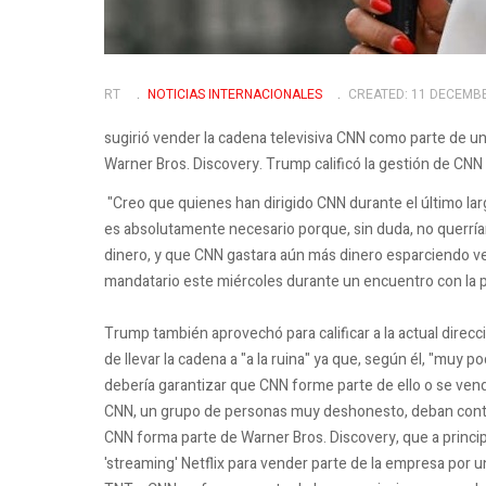
RT
NOTICIAS INTERNACIONALES
CREATED: 11 DECEMB
sugirió vender la cadena televisiva CNN como parte de 
Warner Bros. Discovery. Trump calificó la gestión de CNN 
"Creo que quienes han dirigido CNN durante el último l
es absolutamente necesario porque, sin duda, no querr
dinero, y que CNN gastara aún más dinero esparciendo ve
mandatario este miércoles durante un encuentro con la p
Trump también aprovechó para calificar a la actual dire
de llevar la cadena a "a la ruina" ya que, según él, "muy 
debería garantizar que CNN forme parte de ello o se ven
CNN, un grupo de personas muy deshonesto, deban con
CNN forma parte de Warner Bros. Discovery, que a princip
'streaming' Netflix para vender parte de la empresa por u