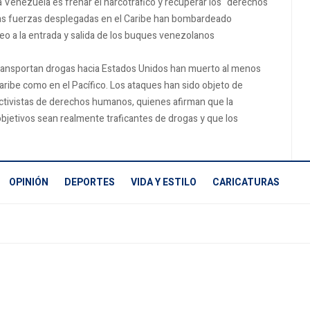
a Venezuela es frenar el narcotráfico y recuperar los "derechos
 las fuerzas desplegadas en el Caribe han bombardeado
o a la entrada y salida de los buques venezolanos
ansportan drogas hacia Estados Unidos han muerto al menos
ribe como en el Pacífico. Los ataques han sido objeto de
activistas de derechos humanos, quienes afirman que la
bjetivos sean realmente traficantes de drogas y que los
OPINIÓN
DEPORTES
VIDA Y ESTILO
CARICATURAS