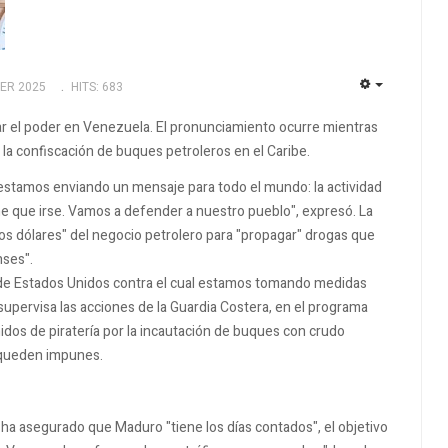
ER 2025
HITS: 683
EMPTY
r el poder en Venezuela. El pronunciamiento ocurre mientras
 la confiscación de buques petroleros en el Caribe.
stamos enviando un mensaje para todo el mundo: la actividad
ene que irse. Vamos a defender a nuestro pueblo", expresó. La
 los dólares" del negocio petrolero para "propagar" drogas que
nses".
o de Estados Unidos contra el cual estamos tomando medidas
pervisa las acciones de la Guardia Costera, en el programa
idos de piratería por la incautación de buques con crudo
 queden impunes.
a asegurado que Maduro "tiene los días contados", el objetivo