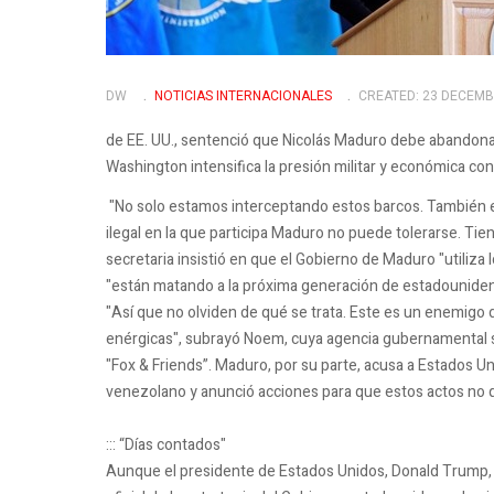
DW
NOTICIAS INTERNACIONALES
CREATED: 23 DECEMB
de EE. UU., sentenció que Nicolás Maduro debe abandona
Washington intensifica la presión militar y económica con
"No solo estamos interceptando estos barcos. También e
ilegal en la que participa Maduro no puede tolerarse. Ti
secretaria insistió en que el Gobierno de Maduro "utiliza
"están matando a la próxima generación de estadounide
"Así que no olviden de qué se trata. Este es un enemig
enérgicas", subrayó Noem, cuya agencia gubernamental su
"Fox & Friends”. Maduro, por su parte, acusa a Estados Un
venezolano y anunció acciones para que estos actos no
::: “Días contados"
Aunque el presidente de Estados Unidos, Donald Trump, h