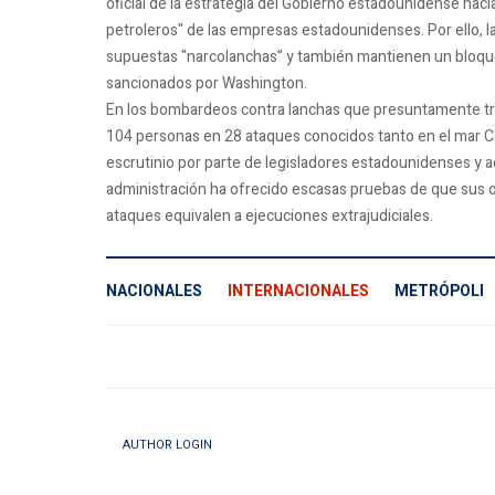
oficial de la estrategia del Gobierno estadounidense haci
petroleros" de las empresas estadounidenses. Por ello,
supuestas "narcolanchas” y también mantienen un bloque
sancionados por Washington.
En los bombardeos contra lanchas que presuntamente tr
104 personas en 28 ataques conocidos tanto en el mar Ca
escrutinio por parte de legisladores estadounidenses y 
administración ha ofrecido escasas pruebas de que sus o
ataques equivalen a ejecuciones extrajudiciales.
NACIONALES
INTERNACIONALES
METRÓPOLI
AUTHOR LOGIN