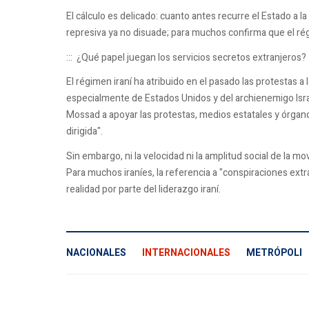
El cálculo es delicado: cuanto antes recurre el Estado a l
represiva ya no disuade; para muchos confirma que el rég
:::
¿Qué papel juegan los servicios secretos extranjeros?
El régimen iraní ha atribuido en el pasado las protestas a
especialmente de
Estados Unidos
y del archienemigo
Isr
Mossad a apoyar las protestas, medios estatales y órgano
dirigida".
Sin embargo, ni la velocidad ni la amplitud social de la m
Para muchos iraníes, la referencia a "conspiraciones extr
realidad por parte del liderazgo iraní.
NACIONALES
INTERNACIONALES
METRÓPOLI