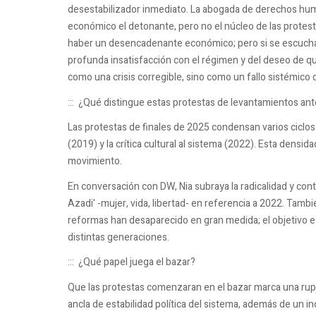
desestabilizador inmediato. La abogada de derechos huma
económico el detonante, pero no el núcleo de las protes
haber un desencadenante económico; pero si se escuchan 
profunda insatisfacción con el régimen y del deseo de q
como una crisis corregible, sino como un fallo sistémico
:::
¿Qué distingue estas protestas de levantamientos ant
Las protestas de finales de 2025 condensan varios ciclos: 
(2019) y la crítica cultural al sistema (2022). Esta densid
movimiento.
En conversación con DW, Nia subraya la radicalidad y con
Azadi' -mujer, vida, libertad- en referencia a 2022. Tamb
reformas han desaparecido en gran medida; el objetivo e
distintas generaciones.
:::
¿Qué papel juega el bazar?
Que las protestas comenzaran en el bazar marca una rupt
ancla de estabilidad política del sistema, además de un i