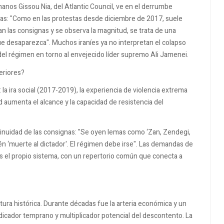
nos Gissou Nia, del Atlantic Council, ve en el derrumbe
tas: "Como en las protestas desde diciembre de 2017, suele
las consignas y se observa la magnitud, se trata de una
ue desaparezca". Muchos iraníes ya no interpretan el colapso
 del régimen en torno al envejecido líder supremo
Ali Jamenei
.
eriores?
la ira social (2017-2019), la experiencia de violencia extrema
ad aumenta el alcance y la capacidad de resistencia del
tinuidad de las consignas: "Se oyen lemas como ‘Zan, Zendegi,
ién ‘muerte al dictador'. El régimen debe irse". Las demandas de
s el propio sistema, con un repertorio común que conecta a
ura histórica. Durante décadas fue la arteria económica y un
ndicador temprano y multiplicador potencial del descontento. La