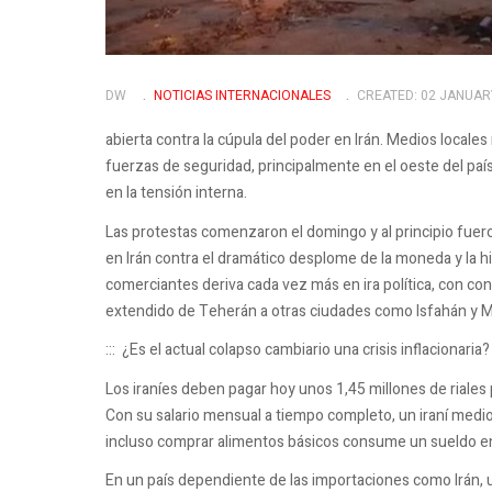
DW
NOTICIAS INTERNACIONALES
CREATED: 02 JANUAR
abierta contra la cúpula del poder en Irán. Medios local
fuerzas de seguridad, principalmente en el oeste del paí
en la tensión interna.
Las protestas comenzaron el domingo y al principio fuero
en
Irán
contra el dramático desplome de la moneda y la 
comerciantes deriva cada vez más en ira política, con co
extendido de Teherán a otras ciudades como Isfahán y 
:::
¿Es el actual colapso cambiario una crisis inflacionaria?
Los iraníes deben pagar hoy unos 1,45 millones de riale
Con su salario mensual a tiempo completo, un iraní medi
incluso comprar alimentos básicos consume un sueldo e
En un país dependiente de las importaciones como Irán, un