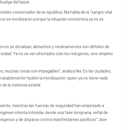
huelga del bazar.
 núcleo conservador de la república. Nia habla de la "sangre vital
tros se movilizaron porque la situación económica ya no es
ahorros se devalúan, alimentos y medicamentos son difíciles de
ricidad. Ya no se ven afectados solo los márgenes, sino amplios
os; muchas cosas son impagables", analiza Nia. En las ciudades,
obablemente facilite la movilización: quien ya no tiene nada
de la violencia estatal.
amiento, mientras las fuerzas de seguridad han empezado a
el régimen intenta intimidar desde una fase temprana, señal de
mógenos y de disparos contra manifestantes pacíficos", dice