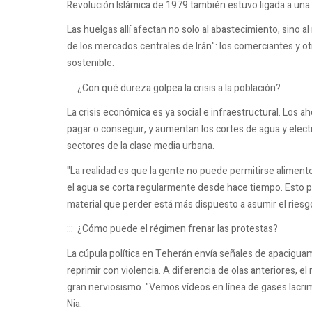
Revolución Islámica de 1979 también estuvo ligada a una 
Las huelgas allí afectan no solo al abastecimiento, sino al
de los mercados centrales de Irán": los comerciantes y o
sostenible.
:::
¿Con qué dureza golpea la crisis a la población?
La crisis económica es ya social e infraestructural. Los 
pagar o conseguir, y aumentan los cortes de agua y elect
sectores de la clase media urbana.
"La realidad es que la gente no puede permitirse aliment
el agua se corta regularmente desde hace tiempo. Esto pr
material que perder está más dispuesto a asumir el riesgo 
:::
¿Cómo puede el régimen frenar las protestas?
La cúpula política en Teherán envía señales de apacigu
reprimir con violencia. A diferencia de olas anteriores, 
gran nerviosismo. "Vemos vídeos en línea de gases lacri
Nia.