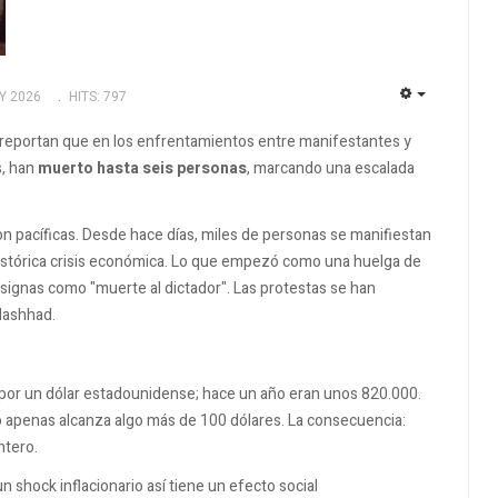
Y 2026
HITS: 797
EMPTY
es reportan que en los enfrentamientos entre manifestantes y
s, han
muerto hasta seis personas
, marcando una escalada
n pacíficas. Desde hace días, miles de personas se manifiestan
histórica crisis económica. Lo que empezó como una huelga de
nsignas como "muerte al dictador". Las protestas se han
Mashhad.
s por un dólar estadounidense; hace un año eran unos 820.000.
o apenas alcanza algo más de 100 dólares. La consecuencia:
ntero.
 shock inflacionario así tiene un efecto social