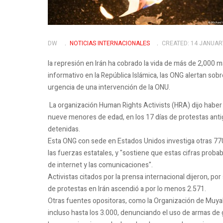
DW
NOTICIAS INTERNACIONALES
CREATED: 14 JANUAR
la represión en Irán ha cobrado la vida de más de 2,000 ma
informativo en la República Islámica, las ONG alertan sob
urgencia de una intervención de la ONU.
La organización Human Rights Activists (HRA) dijo haber
nueve menores de edad, en los 17 días de protestas an
detenidas.
Esta ONG con sede en Estados Unidos investiga otras 77
las fuerzas estatales, y "sostiene que estas cifras pr
de internet y las comunicaciones".
Activistas citados por la prensa internacional dijeron, p
de protestas en Irán ascendió a por lo menos 2.571.
Otras fuentes opositoras, como la Organización de Muyahi
incluso hasta los 3.000, denunciando el uso de armas de g