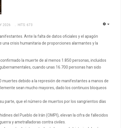
Y 2026
HITS: 673
EMPTY
nifestantes. Ante la falta de datos oficiales y el apagón
re una crisis humanitaria de proporciones alarmantes y la
 confirmado la muerte de al menos 1.850 personas, incluidos
tigubernamentales, cuando unas 16.700 personas han sido
0 muertes debido a la represión de manifestantes a manos de
obablemente sean mucho mayores, dado los continuos bloqueos
or su parte, que el número de muertos por los sangrientos días
dines del Pueblo de Irán (OMPI), elevan la cifra de fallecidos
uerra y ametralladoras contra civiles.