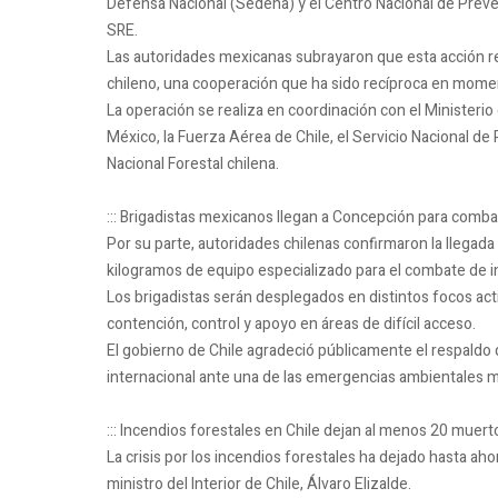
Defensa Nacional (Sedena) y el Centro Nacional de Preve
SRE.
Las autoridades mexicanas subrayaron que esta acción r
chileno, una cooperación que ha sido recíproca en mom
La operación se realiza en coordinación con el Ministerio
México, la Fuerza Aérea de Chile, el Servicio Nacional d
Nacional Forestal chilena.
::: Brigadistas mexicanos llegan a Concepción para comba
Por su parte, autoridades chilenas confirmaron la llega
kilogramos de equipo especializado para el combate de i
Los brigadistas serán desplegados en distintos focos acti
contención, control y apoyo en áreas de difícil acceso.
El gobierno de Chile agradeció públicamente el respaldo
internacional ante una de las emergencias ambientales m
::: Incendios forestales en Chile dejan al menos 20 muer
La crisis por los incendios forestales ha dejado hasta ah
ministro del Interior de Chile, Álvaro Elizalde.