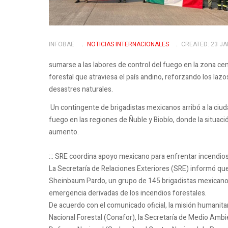
INFOBAE
NOTICIAS INTERNACIONALES
CREATED: 23 J
sumarse a las labores de control del fuego en la zona ce
forestal que atraviesa el país andino, reforzando los laz
desastres naturales.
Un contingente de brigadistas mexicanos arribó a la ciu
fuego en las regiones de Ñuble y Biobío, donde la situaci
aumento.
::: SRE coordina apoyo mexicano para enfrentar incendios
La Secretaría de Relaciones Exteriores (SRE) informó que
Sheinbaum Pardo, un grupo de 145 brigadistas mexicanos 
emergencia derivadas de los incendios forestales.
De acuerdo con el comunicado oficial, la misión humanita
Nacional Forestal (Conafor), la Secretaría de Medio Ambi