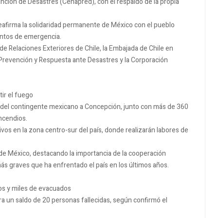
nción de Desastres (Cenapred), con el respaldo de la propia
eafirma la solidaridad permanente de México con el pueblo
entos de emergencia.
 de Relaciones Exteriores de Chile, la Embajada de Chile en
e Prevención y Respuesta ante Desastres y la Corporación
tir el fuego
da del contingente mexicano a Concepción, junto con más de 360
ncendios.
vos en la zona centro-sur del país, donde realizarán labores de
 de México, destacando la importancia de la cooperación
ás graves que ha enfrentado el país en los últimos años.
tos y miles de evacuados
ora un saldo de 20 personas fallecidas, según confirmó el