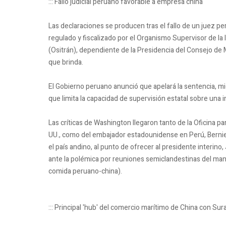
::: Fallo judicial peruano favorable a empresa china
Las declaraciones se producen tras el fallo de un juez p
regulado y fiscalizado por el Organismo Supervisor de la
(Ositrán), dependiente de la Presidencia del Consejo de M
que brinda.
El Gobierno peruano anunció que apelará la sentencia, mie
que limita la capacidad de supervisión estatal sobre una i
Las críticas de Washington llegaron tanto de la Oficina 
UU., como del embajador estadounidense en Perú, Bernie 
el país andino, al punto de ofrecer al presidente interi
ante la polémica por reuniones semiclandestinas del man
comida peruano-china).
::: Principal 'hub' del comercio marítimo de China con Su