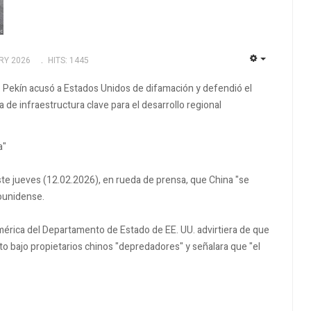
RY 2026
HITS: 1445
EMPTY
 Pekín acusó a Estados Unidos de difamación y defendió el
de infraestructura clave para el desarrollo regional
a"
este jueves (12.02.2026), en rueda de prensa, que China "se
ounidense.
mérica del Departamento de Estado de EE. UU. advirtiera de que
to bajo propietarios chinos "depredadores" y señalara que "el