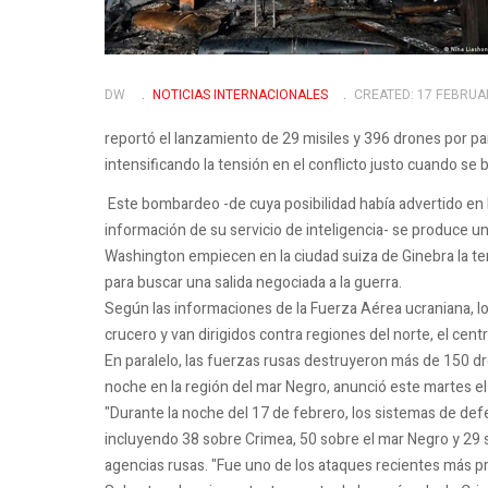
DW
NOTICIAS INTERNACIONALES
CREATED: 17 FEBRUA
reportó el lanzamiento de 29 misiles y 396 drones por pa
intensificando la tensión en el conflicto justo cuando se 
Este bombardeo -de cuya posibilidad había advertido en l
información de su servicio de inteligencia- se produce 
Washington empiecen en la ciudad suiza de Ginebra la ter
para buscar una salida negociada a la guerra.
Según las informaciones de la Fuerza Aérea ucraniana, l
crucero y van dirigidos contra regiones del norte, el centr
En paralelo, las fuerzas rusas destruyeron más de 150 dr
noche en la región del mar Negro, anunció este martes e
"Durante la noche del 17 de febrero, los sistemas de de
incluyendo 38 sobre Crimea, 50 sobre el mar Negro y 29 s
agencias rusas. "Fue uno de los ataques recientes más p