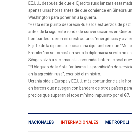
EE.UU., después de que el Ejército ruso lanzara esta mad
apenas unas horas antes de que comience en Ginebra una
Washington para poner fin a la guerra.
"Hasta este punto desprecia Rusia los esfuerzos de paz: 
antes de la siguiente ronda de conversaciones en Ginebra”,
bombardeo fueron infraestructuras "energéticas y civiles
El jefe de la diplomacia ucraniana dijo también que "Moscú
Kremlin "no se tomará en serio la diplomacia si esta no es
Sibiga volvió a reclamar a la comunidad internacional nue
"El bloqueo de la flota fantasma. La prohibición de servic
en la agresión rusa", escribió el ministro.
Ucrania pide a Europa y EE.UU. más contundencia a la hora
en barcos que navegan con bandera de otros países para b
precios que superan el tope mínimo impuesto por el G7.
NACIONALES
INTERNACIONALES
METRÓPOLI