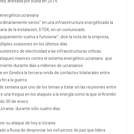
mea, anexada por Rusia en 2014.
 energética ucraniana
rdinariamente serios" en una infraestructura energéticade la
ria de la instalación, DTEK, en un comunicado.
quipamiento vuelva a funcionar", dice la nota de la empresa,
tiples ocasiones en los últimos días.
uministro de electricidad a las infraestructuras críticas.
ataques masivos contra el sistema energético ucraniano que
orriente durante días a millones de ucranianos.
 en Ginebra la tercera ronda de contactos trilaterales entre
fin a la guerra.
n de semana que uno de los temas a tratar en las reuniones entre
re una tregua en los ataques a la energía como la que el Kremlin
ado 30 de enero.
Ucrania- durante sólo cuatro días.
 por su ataque de hoy a Ucrania
sado a Rusia de despreciar los esfuerzos de paz que lidera