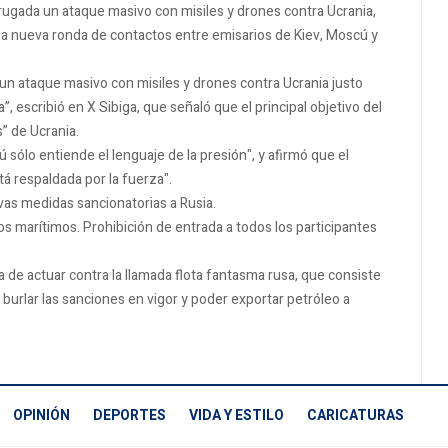
rugada un ataque masivo con misiles y drones contra Ucrania,
 nueva ronda de contactos entre emisarios de Kiev, Moscú y
un ataque masivo con misiles y drones contra Ucrania justo
 escribió en X Sibiga, que señaló que el principal objetivo del
” de Ucrania.
 sólo entiende el lenguaje de la presión", y afirmó que el
tá respaldada por la fuerza".
vas medidas sancionatorias a Rusia.
ios marítimos. Prohibición de entrada a todos los participantes
 de actuar contra la llamada flota fantasma rusa, que consiste
urlar las sanciones en vigor y poder exportar petróleo a
OPINIÓN
DEPORTES
VIDA Y ESTILO
CARICATURAS