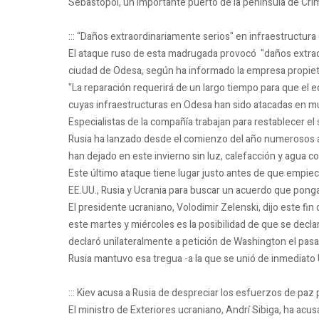
Sebastopol, un importante puerto de la península de Cri
::: “Daños extraordinariamente serios" en infraestructura
El ataque ruso de esta madrugada provocó "daños extrao
ciudad de Odesa, según ha informado la empresa propieta
"La reparación requerirá de un largo tiempo para que el e
cuyas infraestructuras en Odesa han sido atacadas en múl
Especialistas de la compañía trabajan para restablecer el s
Rusia ha lanzado desde el comienzo del año numerosos 
han dejado en este invierno sin luz, calefacción y agua c
Este último ataque tiene lugar justo antes de que empiece
EE.UU., Rusia y Ucrania para buscar un acuerdo que ponga 
El presidente ucraniano, Volodimir Zelenski, dijo este fi
este martes y miércoles es la posibilidad de que se decla
declaró unilateralmente a petición de Washington el pas
Rusia mantuvo esa tregua -a la que se unió de inmediato 
::: Kiev acusa a Rusia de despreciar los esfuerzos de paz
El ministro de Exteriores ucraniano, Andrí Sibiga, ha acu