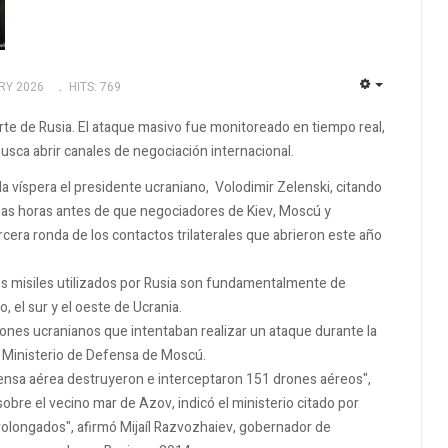
RY 2026
HITS: 769
EMPTY
rte de Rusia. El ataque masivo fue monitoreado en tiempo real,
busca abrir canales de negociación internacional.
a víspera el presidente ucraniano, Volodimir Zelenski, citando
unas horas antes de que negociadores de Kiev, Moscú y
cera ronda de los contactos trilaterales que abrieron este año
os misiles utilizados por Rusia son fundamentalmente de
o, el sur y el oeste de Ucrania.
ones ucranianos que intentaban realizar un ataque durante la
l Ministerio de Defensa de Moscú.
fensa aérea destruyeron e interceptaron 151 drones aéreos",
obre el vecino mar de Azov, indicó el ministerio citado por
rolongados", afirmó Mijaíl Razvozhaiev, gobernador de