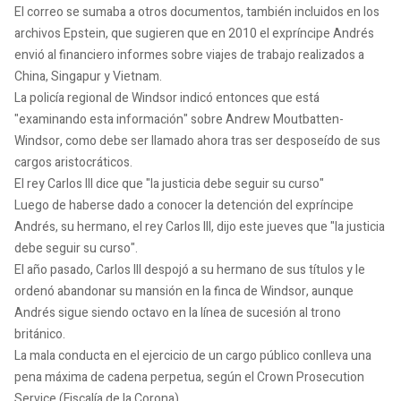
El correo se sumaba a otros documentos, también incluidos en los
archivos Epstein, que sugieren que en 2010 el expríncipe Andrés
envió al financiero informes sobre viajes de trabajo realizados a
China, Singapur y Vietnam.
La policía regional de Windsor indicó entonces que está
"examinando esta información" sobre Andrew Moutbatten-
Windsor, como debe ser llamado ahora tras ser desposeído de sus
cargos aristocráticos.
El rey Carlos III dice que "la justicia debe seguir su curso"
Luego de haberse dado a conocer la detención del expríncipe
Andrés, su hermano, el rey Carlos III, dijo este jueves que "la justicia
debe seguir su curso".
El año pasado, Carlos III despojó a su hermano de sus títulos y le
ordenó abandonar su mansión en la finca de Windsor, aunque
Andrés sigue siendo octavo en la línea de sucesión al trono
británico.
La mala conducta en el ejercicio de un cargo público conlleva una
pena máxima de cadena perpetua, según el Crown Prosecution
Service (Fiscalía de la Corona).