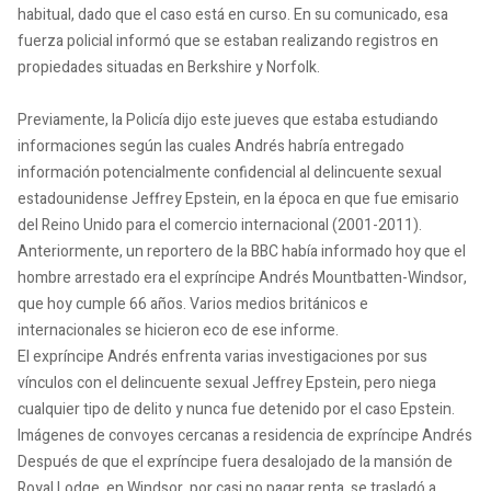
habitual, dado que el caso está en curso. En su comunicado, esa
fuerza policial informó que se estaban realizando registros en
propiedades situadas en Berkshire y Norfolk.
Previamente, la Policía dijo este jueves que estaba estudiando
informaciones según las cuales Andrés habría entregado
información potencialmente confidencial al delincuente sexual
estadounidense Jeffrey Epstein, en la época en que fue emisario
del Reino Unido para el comercio internacional (2001-2011).
Anteriormente, un reportero de la BBC había informado hoy que el
hombre arrestado era el expríncipe Andrés Mountbatten-Windsor,
que hoy cumple 66 años. Varios medios británicos e
internacionales se hicieron eco de ese informe.
El expríncipe Andrés enfrenta varias investigaciones por sus
vínculos con el delincuente sexual Jeffrey Epstein, pero niega
cualquier tipo de delito y nunca fue detenido por el caso Epstein.
Imágenes de convoyes cercanas a residencia de expríncipe Andrés
Después de que el expríncipe fuera desalojado de la mansión de
Royal Lodge, en Windsor, por casi no pagar renta, se trasladó a