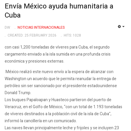
Envía México ayuda humanitaria a
Cuba
DW
NOTICIAS INTERNACIONALES
EMP
CREATED: 25 FEBRUARY 2026
HITS: 1028
con casi 1,200 toneladas de víveres para Cuba, el segundo
cargamento enviado a la isla sumida en una profunda crisis
económica y presiones externas.
México realizó este nuevo envío a la espera de alcanzar con
Washington un acuerdo que le permita reanudar la entrega de
petróleo sin ser sancionado por el presidente estadounidense
Donald Trump.
Los buques Papaloapan y Huasteco partieron del puerto de
Veracruz, en el Golfo de México, "con un total de 1.193 toneladas
de víveres destinados a la población civil de la isla de Cuba",
informó la cancillería en un comunicado.
Las naves llevan principalmente leche y frijoles y se incluyen 23