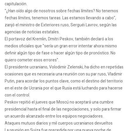
capitulación.
"¿Han oído algo de nosotros sobre fechas límites? No tenemos
fechas límites, tenemos tareas. Las estamos llevando a cabo",
zanjó el ministro de Exteriores ruso, Serguéi Lavrov, según las
agencias de noticias estatales.
El portavoz del Kremlin, Dmitri Peskov, también declaró a los
medios oficiales que "sería un gran error intentar ahora mismo
definir algún tipo de fase o hacer algún tipo de pronóstico. No
quiero cometer esos errores".
El presidente ucraniano, Volodimir Zelenski, ha dicho en repetidas
ocasiones que es necesaria una reunión con su par ruso, Vladimir
Putin, para acordar los puntos clave, como el destino del territorio
en el este de Ucrania por el que Rusia está luchando para hacerse
con el control.
Peskov repitió el jueves que Moscú no aceptará una cumbre
presidencial hasta el final de las negociaciones, y solo para firmar
un acuerdo alcanzado entre los equipos negociadores.
Ataques mutuos diarios y mil cuerpos ucranianos devueltos
La reunión en Suiza fue precedida por una nueva noche de