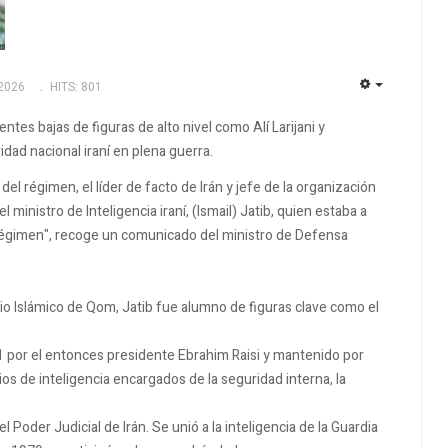
2026
HITS: 801
EMPTY
ntes bajas de figuras de alto nivel como Alí Larijani y
dad nacional iraní en plena guerra.
l régimen, el líder de facto de Irán y jefe de la organización
 ministro de Inteligencia iraní, (Ismail) Jatib, quien estaba a
 régimen", recoge un comunicado del ministro de Defensa
rio Islámico de Qom, Jatib fue alumno de figuras clave como el
 por el entonces presidente Ebrahim Raisi y mantenido por
os de inteligencia encargados de la seguridad interna, la
Poder Judicial de Irán. Se unió a la inteligencia de la Guardia