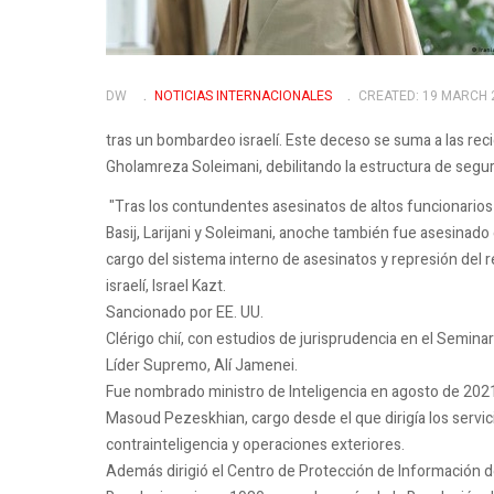
DW
NOTICIAS INTERNACIONALES
CREATED: 19 MARCH 
tras un bombardeo israelí. Este deceso se suma a las recie
Gholamreza Soleimani, debilitando la estructura de seguri
"Tras los contundentes asesinatos de altos funcionarios de
Basij, Larijani y Soleimani, anoche también fue asesinado el
cargo del sistema interno de asesinatos y represión del
israelí, Israel Kazt.
Sancionado por EE. UU.
Clérigo chií, con estudios de jurisprudencia en el Semina
Líder Supremo, Alí Jamenei.
Fue nombrado ministro de Inteligencia en agosto de 2021
Masoud Pezeskhian, cargo desde el que dirigía los servici
contrainteligencia y operaciones exteriores.
Además dirigió el Centro de Protección de Información del 