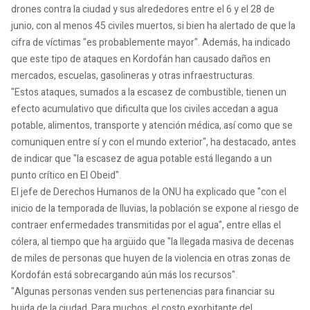
drones contra la ciudad y sus alrededores entre el 6 y el 28 de
junio, con al menos 45 civiles muertos, si bien ha alertado de que la
cifra de víctimas "es probablemente mayor". Además, ha indicado
que este tipo de ataques en Kordofán han causado daños en
mercados, escuelas, gasolineras y otras infraestructuras.
"Estos ataques, sumados a la escasez de combustible, tienen un
efecto acumulativo que dificulta que los civiles accedan a agua
potable, alimentos, transporte y atención médica, así como que se
comuniquen entre sí y con el mundo exterior", ha destacado, antes
de indicar que "la escasez de agua potable está llegando a un
punto crítico en El Obeid".
El jefe de Derechos Humanos de la ONU ha explicado que "con el
inicio de la temporada de lluvias, la población se expone al riesgo de
contraer enfermedades transmitidas por el agua", entre ellas el
cólera, al tiempo que ha argüido que "la llegada masiva de decenas
de miles de personas que huyen de la violencia en otras zonas de
Kordofán está sobrecargando aún más los recursos".
"Algunas personas venden sus pertenencias para financiar su
huida de la ciudad. Para muchos, el costo exorbitante del