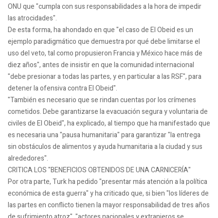
ONU que "cumpla con sus responsabilidades a la hora de impedir
las atrocidades".
De esta forma, ha ahondado en que "el caso de El Obeid es un
ejemplo paradigmático que demuestra por qué debe limitarse el
uso del veto, tal como propusieron Francia y México hace más de
diez años", antes de insistir en que la comunidad internacional
"debe presionar a todas las partes, y en particular a las RSF", para
detener la ofensiva contra El Obeid".
"También es necesario que se rindan cuentas por los crímenes
cometidos. Debe garantizarse la evacuación segura y voluntaria de
civiles de El Obeid", ha explicado, al tiempo que ha manifestado que
es necesaria una "pausa humanitaria" para garantizar "la entrega
sin obstáculos de alimentos y ayuda humanitaria a la ciudad y sus
alrededores".
CRITICA LOS "BENEFICIOS OBTENIDOS DE UNA CARNICERÍA"
Por otra parte, Turk ha pedido "presentar más atención a la política
económica de esta guerra" y ha criticado que, si bien "los líderes de
las partes en conflicto tienen la mayor responsabilidad de tres años
de sufrimiento atroz", "actores nacionales y extranjeros se