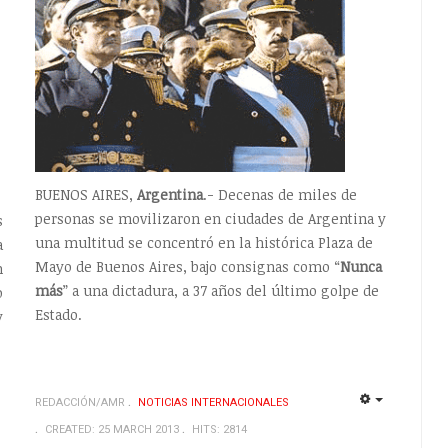
BUENOS AIRES,
Argentina
.- Decenas de miles de
personas se movilizaron en ciudades de Argentina y
s
una multitud se concentró en la histórica Plaza de
a
Mayo de Buenos Aires, bajo consignas como “
Nunca
n
más
” a una dictadura, a 37 años del último golpe de
o
Estado.
y
REDACCIÓN/AMR
NOTICIAS INTERNACIONALES
EMPTY
EMPTY
CREATED: 25 MARCH 2013
HITS: 2814