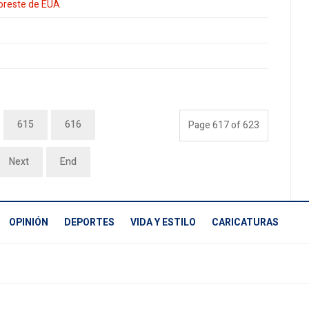
noreste de EUA
615
616
Page 617 of 623
Next
End
OPINIÓN
DEPORTES
VIDA Y ESTILO
CARICATURAS