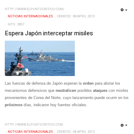
HTTP://WWW.ELPUNTOCRITICO.COM/
EMP
NOTICIAS INTERNACIONALES
CREATED: 08 APRIL 2013
HITS: 2857
Espera Japón interceptar misiles
Las fuerzas de defensa de Japón esperan la
orden
para alistar los
mecanismos defensivos que
neutralicen
posibles
ataques
con misiles
provenientes de Corea del Norte, cuyo lanzamiento puede ocurrir en los
próximos
días, indicaron hoy fuentes oficiales.
HTTP://WWW.ELPUNTOCRITICO.COM
EMP
NOTICIAS INTERNACIONALES
CREATED: 08 APRIL 2013