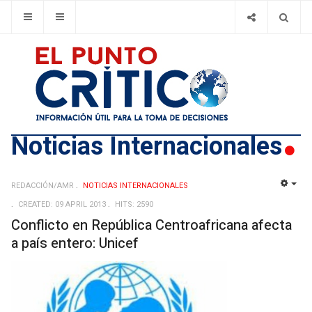
Noticias Internacionales
REDACCIÓN/AMR
NOTICIAS INTERNACIONALES
EMP
CREATED: 09 APRIL 2013
HITS: 2590
Conflicto en República Centroafricana afecta
a país entero: Unicef