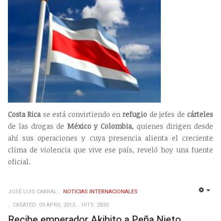
Costa Rica
se está convirtiendo en
refugio
de jefes de
cárteles
de las drogas de
México y Colombia
, quienes dirigen desde
ahí sus operaciones y cuya presencia alienta el creciente
clima de violencia que vive ese país, reveló hoy una fuente
oficial.
JOSÉ LUIS CABRAL
NOTICIAS INTERNACIONALES
EMP
CREATED: 09 APRIL 2013
HITS: 2830
Recibe emperador Akihito a Peña Nieto