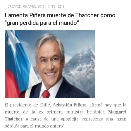
EMP
CREATED: 08 APRIL 2013
HITS: 3219
Lamenta Piñera muerte de Thatcher como
"gran pérdida para el mundo"
El presidente de Chile,
Sebastián Piñera
, afirmó hoy que la
muerte de la ex primera ministra británica
Margaret
Thatcher
, a causa de una apoplejía, representa una “gran
pérdida para el mundo entero”.