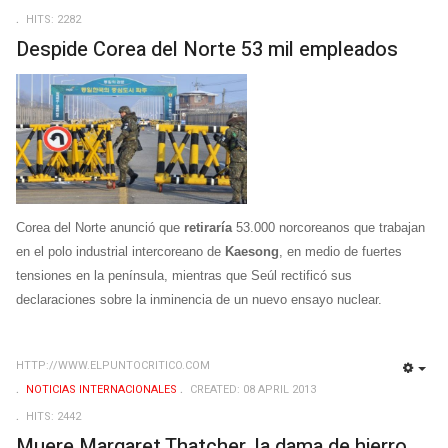
HITS: 2282
Despide Corea del Norte 53 mil empleados
Corea del Norte anunció que
retiraría
53.000 norcoreanos que trabajan
en el polo industrial intercoreano de
Kaesong
, en medio de fuertes
tensiones en la península, mientras que Seúl rectificó sus
declaraciones sobre la inminencia de un nuevo ensayo nuclear.
HTTP://WWW.ELPUNTOCRITICO.COM
EMP
NOTICIAS INTERNACIONALES
CREATED: 08 APRIL 2013
HITS: 2442
Muere Margaret Thatcher, la dama de hierro