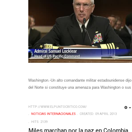
Washington.-Un alto comandante militar estadounidense dijo
del Norte si constituye una amenaza para Washington o sus 
HTTP://WWW.ELPUNTOCRITICO.COM/
NOTICIAS INTERNACIONALES
CREATED: 09 APRIL 2013
HITS: 2139
Miles marchan por la paz en Colombia