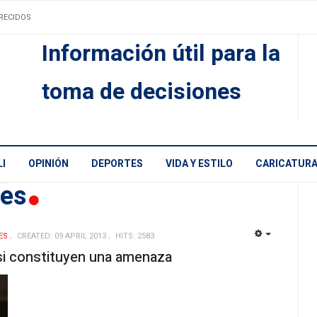
RECIDOS
Información útil para la
toma de decisiones
I
OPINIÓN
DEPORTES
VIDA Y ESTILO
CARICATUR
les
ES
CREATED: 09 APRIL 2013
HITS: 2583
EMPTY
 si constituyen una amenaza