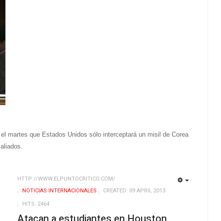
 el martes que Estados Unidos sólo interceptará un misil de Corea
aliados.
HTTP://WWW.ELPUNTOCRITICO.COM/
EMPTY
EMPTY
NOTICIAS INTERNACIONALES
CREATED: 09 APRIL 2013
HITS: 2464
Atacan a estudiantes en Houston