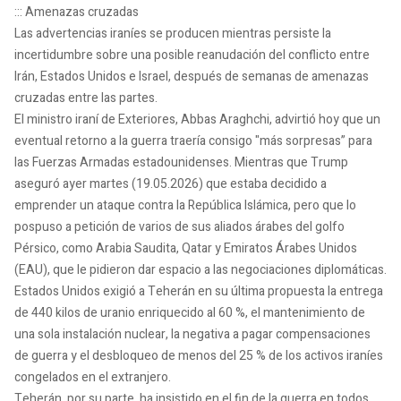
::: Amenazas cruzadas
Las advertencias iraníes se producen mientras persiste la
incertidumbre sobre una posible reanudación del conflicto entre
Irán, Estados Unidos e Israel, después de semanas de amenazas
cruzadas entre las partes.
El ministro iraní de Exteriores, Abbas Araghchi, advirtió hoy que un
eventual retorno a la guerra traería consigo "más sorpresas” para
las Fuerzas Armadas estadounidenses. Mientras que Trump
aseguró ayer martes (19.05.2026) que estaba decidido a
emprender un ataque contra la República Islámica, pero que lo
pospuso a petición de varios de sus aliados árabes del golfo
Pérsico, como Arabia Saudita, Qatar y Emiratos Árabes Unidos
(EAU), que le pidieron dar espacio a las negociaciones diplomáticas.
Estados Unidos exigió a Teherán en su última propuesta la entrega
de 440 kilos de uranio enriquecido al 60 %, el mantenimiento de
una sola instalación nuclear, la negativa a pagar compensaciones
de guerra y el desbloqueo de menos del 25 % de los activos iraníes
congelados en el extranjero.
Teherán, por su parte, ha insistido en el fin de la guerra en todos