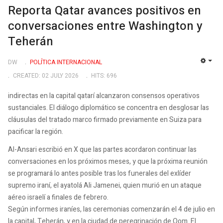
Reporta Qatar avances positivos en
conversaciones entre Washington y
Teherán
DW
POLÍTICA INTERNACIONAL
EMP
CREATED: 02 JULY 2026
HITS: 696
indirectas en la capital qatarí alcanzaron consensos operativos
sustanciales. El diálogo diplomático se concentra en desglosar las
cláusulas del tratado marco firmado previamente en Suiza para
pacificar la región.
Al-Ansari escribió en X que las partes acordaron continuar las
conversaciones en los próximos meses, y que la próxima reunión
se programará lo antes posible tras los funerales del exlíder
supremo iraní, el ayatolá Ali Jamenei, quien murió en un ataque
aéreo israelí a finales de febrero.
Según informes iraníes, las ceremonias comenzarán el 4 de julio en
la capital, Teherán, y en la ciudad de peregrinación de Qom. El