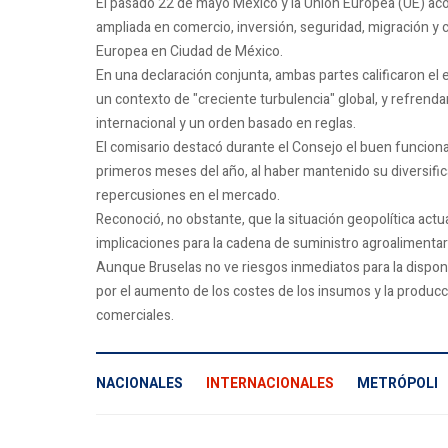
El pasado 22 de mayo México y la Unión Europea (UE) aco
ampliada en comercio, inversión, seguridad, migración y c
Europea en Ciudad de México.
En una declaración conjunta, ambas partes calificaron el 
un contexto de "creciente turbulencia" global, y refrend
internacional y un orden basado en reglas.
El comisario destacó durante el Consejo el buen funcion
primeros meses del año, al haber mantenido su diversific
repercusiones en el mercado.
Reconoció, no obstante, que la situación geopolítica actu
implicaciones para la cadena de suministro agroalimentari
Aunque Bruselas no ve riesgos inmediatos para la disponi
por el aumento de los costes de los insumos y la producció
comerciales.
NACIONALES
INTERNACIONALES
METRÓPOLI