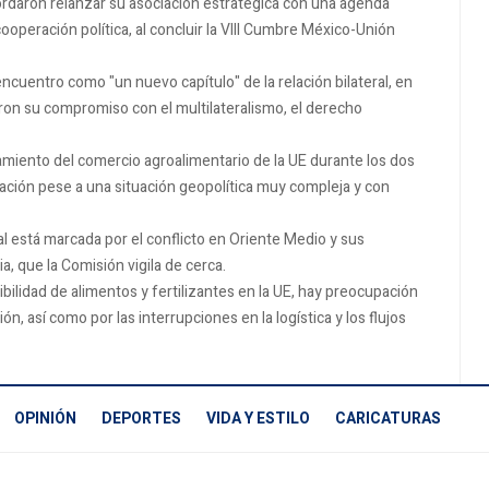
rdaron relanzar su asociación estratégica con una agenda
ooperación política, al concluir la VIII Cumbre México-Unión
encuentro como "un nuevo capítulo" de la relación bilateral, en
aron su compromiso con el multilateralismo, el derecho
amiento del comercio agroalimentario de la UE durante los dos
ación pese a una situación geopolítica muy compleja y con
al está marcada por el conflicto en Oriente Medio y sus
a, que la Comisión vigila de cerca.
bilidad de alimentos y fertilizantes en la UE, hay preocupación
n, así como por las interrupciones en la logística y los flujos
OPINIÓN
DEPORTES
VIDA Y ESTILO
CARICATURAS