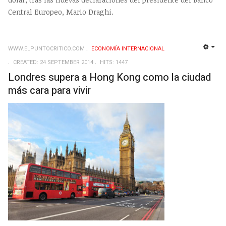
Central Europeo, Mario Draghi.
WWW.ELPUNTOCRITICO.COM
ECONOMÍA INTERNACIONAL
EMP
CREATED: 24 SEPTEMBER 2014
HITS: 1447
Londres supera a Hong Kong como la ciudad
más cara para vivir