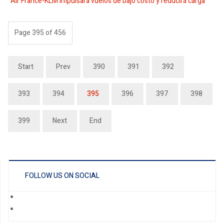
Air France-KLM impulsará vuelos de bajo costo y reducirá carga
Page 395 of 456
Start
Prev
390
391
392
393
394
395
396
397
398
399
Next
End
FOLLOW US ON SOCIAL