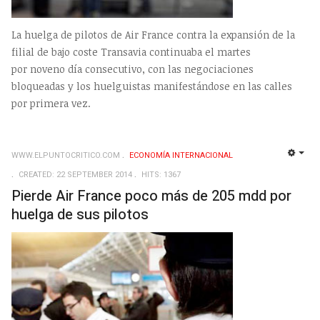
La huelga de pilotos de Air France contra la expansión de la
filial de bajo coste Transavia continuaba el martes
por noveno día consecutivo, con las negociaciones
bloqueadas y los huelguistas manifestándose en las calles
por primera vez.
WWW.ELPUNTOCRITICO.COM
ECONOMÍA INTERNACIONAL
EMP
CREATED: 22 SEPTEMBER 2014
HITS: 1367
Pierde Air France poco más de 205 mdd por
huelga de sus pilotos