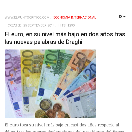
WWW.ELPUNTOCRITICO.COM
ECONOMÍA INTERNACIONAL
EMP
CREATED: 25 SEPTEMBER 2014
HITS: 1290
El euro, en su nivel más bajo en dos años tras
las nuevas palabras de Draghi
El euro toca su nivel más bajo en casi dos años respecto al
dólar, tras las nuevas declaraciones del presidente del Banco