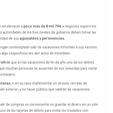
n se elevaron a
poco más de 8 mil 794
, a negocios superó los
las autoridades de los tres niveles de gobierno deben tomar las
uridad de sus
aguinaldos y pertenencias.
 tengan contemplado salir de vacaciones informen a sus vecinos
n algo sospechoso les den aviso de inmediato.
efirió
que en las vacaciones de fin de año uno de los delitos
 que muchas personas se ausentan de sus viviendas para visitar
extranjero.
ntanas,
o en su caso implementar un circuito cerrado de
do exterior; y no hacer público que saldrán de vacaciones,
alir de compras es conveniente no guardar el dinero en un solo
r uso de las tarjetas de débito para evitar los traslados con