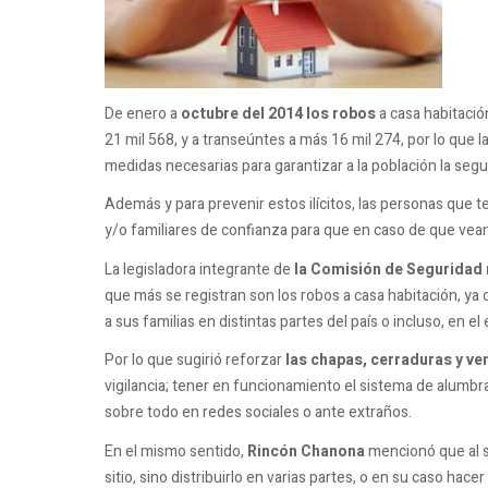
De enero a
octubre del 2014 los robos
a casa habitació
21 mil 568, y a transeúntes a más 16 mil 274, por lo que 
medidas necesarias para garantizar a la población la seg
Además y para prevenir estos ilícitos, las personas que
y/o familiares de confianza para que en caso de que vea
La legisladora integrante de
la Comisión de Seguridad r
que más se registran son los robos a casa habitación, ya
a sus familias en distintas partes del país o incluso, en el 
Por lo que sugirió reforzar
las chapas, cerraduras y ve
vigilancia; tener en funcionamiento el sistema de alumbra
sobre todo en redes sociales o ante extraños.
En el mismo sentido,
Rincón Chanona
mencionó que al s
sitio, sino distribuirlo en varias partes, o en su caso hace