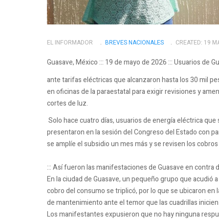
EL INFORMADOR
BREVES NACIONALES
CREATED: 19 M
Guasave, México ::: 19 de mayo de 2026 ::: Usuarios de 
ante tarifas eléctricas que alcanzaron hasta los 30 mil
en oficinas de la paraestatal para exigir revisiones y amen
cortes de luz.
Solo hace cuatro días, usuarios de energía eléctrica que 
presentaron en la sesión del Congreso del Estado con pan
se amplíe el subsidio un mes más y se revisen los cobros q
::: Así fueron las manifestaciones de Guasave en contra d
En la ciudad de Guasave, un pequeño grupo que acudió a la
cobro del consumo se triplicó, por lo que se ubicaron en l
de mantenimiento ante el temor que las cuadrillas inicien
Los manifestantes expusieron que no hay ninguna respue