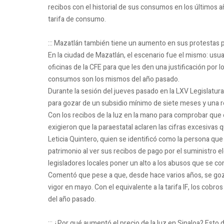
recibos con el historial de sus consumos en los últimos a
tarifa de consumo.
::: Mazatlán también tiene un aumento en sus protestas p
En la ciudad de Mazatlán, el escenario fue el mismo: usu
oficinas de la CFE para que les den una justificación por 
consumos son los mismos del año pasado.
Durante la sesión del jueves pasado en la LXV Legislatura
para gozar de un subsidio mínimo de siete meses y una rev
Con los recibos de la luz en la mano para comprobar que 
exigieron que la paraestatal aclaren las cifras excesivas
Leticia Quintero, quien se identificó como la persona q
patrimonio al ver sus recibos de pago por el suministro e
legisladores locales poner un alto a los abusos que se co
Comentó que pese a que, desde hace varios años, se goz
vigor en mayo. Con el equivalente a la tarifa IF, los cobr
del año pasado.
::: ¿Por qué aumentó el precio de la luz en Sinaloa? Esto 