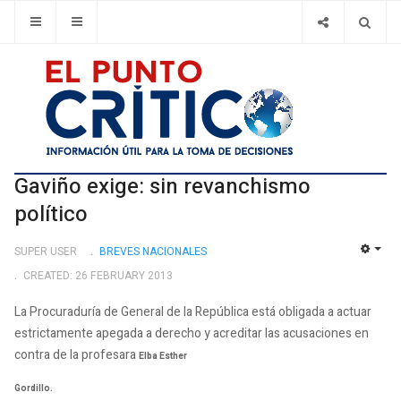
Gaviño exige: sin revanchismo
político
SUPER USER
BREVES NACIONALES
EMP
CREATED: 26 FEBRUARY 2013
La Procuraduría de General de la República está obligada a actuar
estrictamente apegada a derecho y acreditar las acusaciones en
contra de la profesara
Elba Esther
Gordillo.