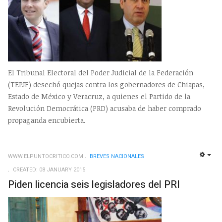
El Tribunal Electoral del Poder Judicial de la Federación
(TEPJF) desechó quejas contra los gobernadores de Chiapas,
Estado de México y Veracruz, a quienes el Partido de la
Revolución Democrática (PRD) acusaba de haber comprado
propaganda encubierta.
WWW.ELPUNTOCRITICO.COM
BREVES NACIONALES
EMP
CREATED: 08 JANUARY 2015
Piden licencia seis legisladores del PRI