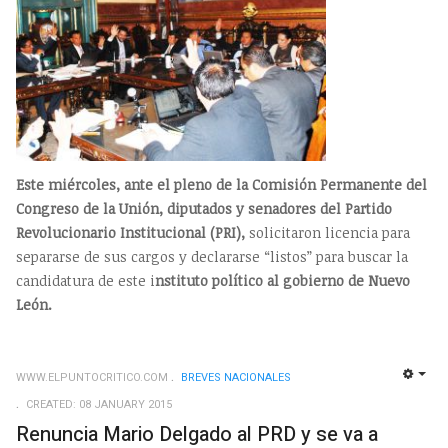
Este miércoles, ante el pleno de la Comisión Permanente del
Congreso de la Unión, diputados y senadores del Partido
Revolucionario Institucional (PRI),
solicitaron licencia para
separarse de sus cargos y declararse “listos” para buscar la
candidatura de este i
nstituto político al gobierno de Nuevo
León.
WWW.ELPUNTOCRITICO.COM
BREVES NACIONALES
EMP
CREATED: 08 JANUARY 2015
Renuncia Mario Delgado al PRD y se va a