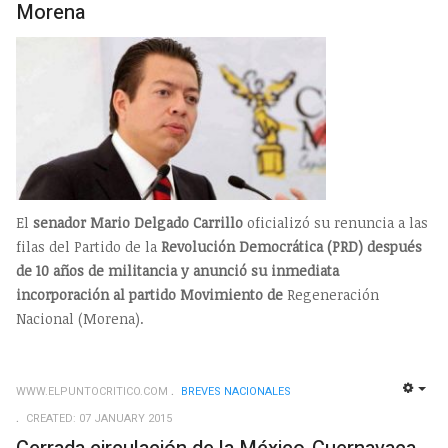
Morena
El
senador Mario Delgado Carrillo
oficializó su renuncia a las
filas del Partido de la
Revolución Democrática (PRD) después
de 10 años de militancia y anunció su inmediata
incorporación al partido Movimiento de
Regeneración
Nacional (Morena).
WWW.ELPUNTOCRITICO.COM
BREVES NACIONALES
EMP
CREATED: 07 JANUARY 2015