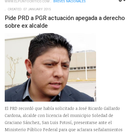
WWW.ELPUNTOCRITICO.COM
BREVES NACIONALES
EMP
CREATED: 07 JANUARY 2015
Pide PRD a PGR actuación apegada a derecho
sobre ex alcalde
El PRD recordó que había solicitado a José Ricardo Gallardo
Cardona, alcalde con licencia del municipio Soledad de
Graciano Sánchez, San Luis Potosí, presentarse ante el
Ministerio Público Federal para que aclarara señalamientos