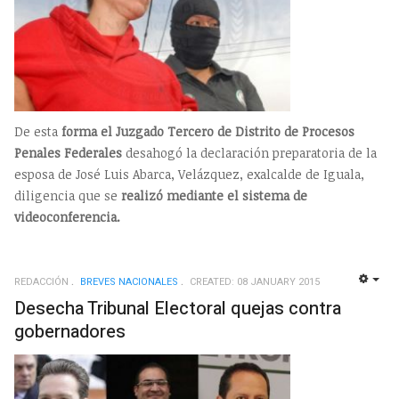
De esta
forma el Juzgado Tercero de Distrito de Procesos
Penales Federales
desahogó la declaración preparatoria de la
esposa de José Luis Abarca, Velázquez, exalcalde de Iguala,
diligencia que se
realizó mediante el sistema de
videoconferencia.
REDACCIÓN
BREVES NACIONALES
CREATED: 08 JANUARY 2015
EMP
Desecha Tribunal Electoral quejas contra
gobernadores