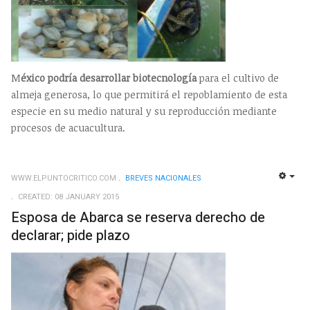
M
éxico podría desarrollar biotecnología
para el cultivo de
almeja generosa, lo que permitirá el repoblamiento de esta
especie en su medio natural y su reproducción mediante
procesos de acuacultura.
WWW.ELPUNTOCRITICO.COM
BREVES NACIONALES
EMP
CREATED: 08 JANUARY 2015
Esposa de Abarca se reserva derecho de
declarar; pide plazo