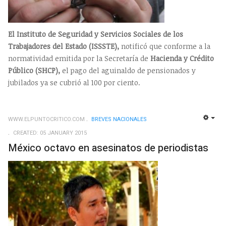
El Instituto de Seguridad y Servicios Sociales de los
Trabajadores del Estado (ISSSTE),
notificó que conforme a la
normatividad emitida por la Secretaría de
Hacienda y Crédito
Público (SHCP),
el pago del aguinaldo de pensionados y
jubilados ya se cubrió al 100 por ciento.
WWW.ELPUNTOCRITICO.COM
BREVES NACIONALES
EMP
CREATED: 05 JANUARY 2015
México octavo en asesinatos de periodistas