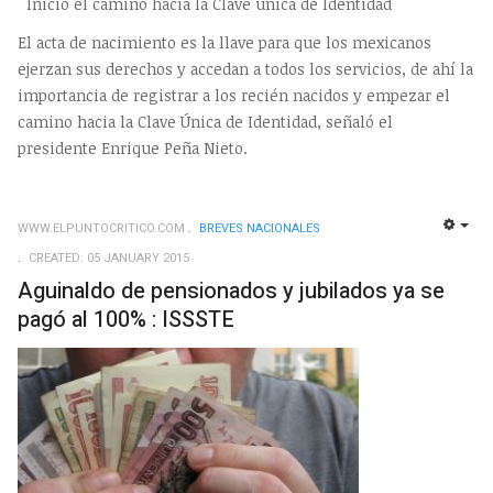
Inició el camino hacia la Clave única de Identidad
El acta de nacimiento es la llave para que los mexicanos
ejerzan sus derechos y accedan a todos los servicios, de ahí la
importancia de registrar a los recién nacidos y empezar el
camino hacia la Clave Única de Identidad, señaló el
presidente Enrique Peña Nieto.
WWW.ELPUNTOCRITICO.COM
BREVES NACIONALES
EMP
CREATED: 05 JANUARY 2015
Aguinaldo de pensionados y jubilados ya se
pagó al 100% : ISSSTE