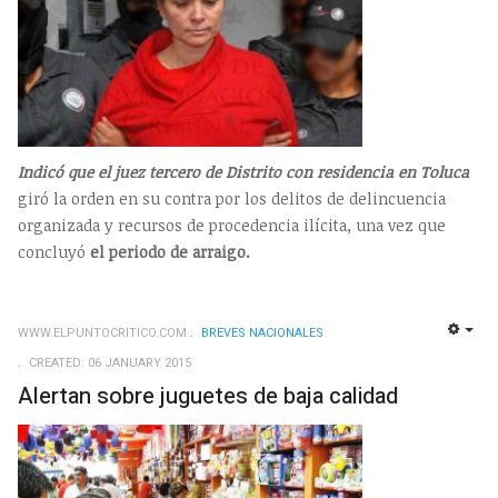
Indicó que el juez tercero de Distrito con residencia en Toluca
giró la orden en su contra por los delitos de delincuencia
organizada y recursos de procedencia ilícita, una vez que
concluyó
el periodo de arraigo.
WWW.ELPUNTOCRITICO.COM
BREVES NACIONALES
EMP
CREATED: 06 JANUARY 2015
Alertan sobre juguetes de baja calidad