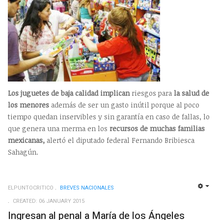
Los juguetes de baja calidad implican
riesgos para
la salud de
los menores
además de ser un gasto inútil porque al poco
tiempo quedan inservibles y sin garantía en caso de fallas, lo
que genera una merma en los
recursos de muchas familias
mexicanas,
alertó el diputado federal Fernando Bribiesca
Sahagún.
ELPUNTOCRITICO
BREVES NACIONALES
EMP
CREATED: 06 JANUARY 2015
Ingresan al penal a María de los Ángeles