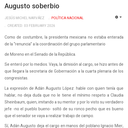
Augusto soberbio
JESÚS MICHEL NARVÁEZ
POLÍ­TICA NACIONAL
EMP
CREATED: 03 FEBRUARY 2026
Como de costumbre, la presidenta mexicana no estaba enterada
de la “renuncia” a la coordinación del grupo parlamentario
de Moreno en el Senado de la República.
Se enteró por lo medios. Vaya, la dimisión al cargo, se hizo antes de
que llegara la secretaria de Gobernación a la cuarta plenaria de los
congresistas.
La expresión de Adán Augusto López: hable con quien tenía que
hablar, no deja duda que no le tiene el mínimo respeto a Claudia
Sheinbaum, quien, imitando a su mentor y por lo visto su verdadero
jefe -no el pueblo bueno- soltó de su ronco pecho que es bueno
que el senador se vaya a realizar trabajo de campo.
Sí, Adán Augusto deja el cargo en manos del poblano Ignacio Mier,