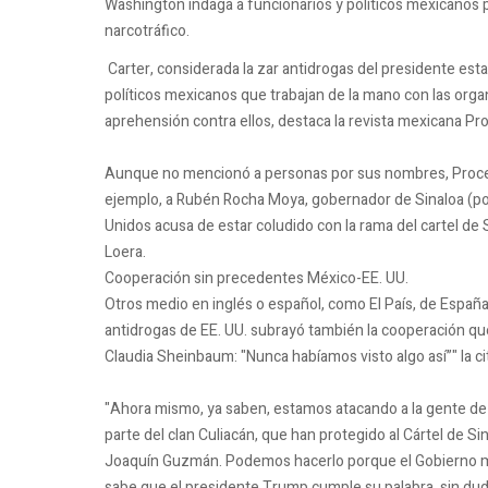
Washington indaga a funcionarios y políticos mexicanos 
narcotráfico.
Carter, considerada la zar antidrogas del presidente es
políticos mexicanos que trabajan de la mano con las org
aprehensión contra ellos, destaca la revista mexicana Pr
Aunque no mencionó a personas por sus nombres, Proceso
ejemplo, a Rubén Rocha Moya, gobernador de Sinaloa (por 
Unidos acusa de estar coludido con la rama del cartel de 
Loera.
Cooperación sin precedentes México-EE. UU.
Otros medio en inglés o español, como El País, de España,
antidrogas de EE. UU. subrayó también la cooperación qu
Claudia Sheinbaum: "Nunca habíamos visto algo así”" la cit
"Ahora mismo, ya saben, estamos atacando a la gente de 
parte del clan Culiacán, que han protegido al Cártel de Si
Joaquín Guzmán. Podemos hacerlo porque el Gobierno 
sabe que el presidente Trump cumple su palabra, sin duda 