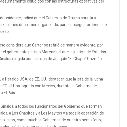
presuntamente coludidos con las estructuras operativas del
tadounidense, indicó que el Gobierno de Trump apunta a
anizaciones del crimen organizado, para conseguir órdenes de
oceso.
 considera que Carter se refirió de manera evidente, por
el gobernante partido Morena), al que la justicia de Estados
Sinaloa dirigida por los hijos de Joaquín "El Chapo” Guzmán
 o Heraldo USA, de EE. UU., destacan que la jefa de la lucha
e EE. UU. ha logrado con México, durante el Gobierno de
a El País.
Sinaloa, a todos los funcionarios del Gobierno que forman
naloa, a Los Chapitos y a Los Mayitos y a toda la operación de
mexicano, como muchos Gobiernos de nuestro hemisferio,
alguna", la cita, por su parte, Proceso.