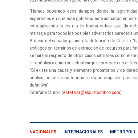
sus motivaciones son genuinas con fines de justicia y leg
“Hemos superado esos tiempos donde la legitimidad
esperamos en que este gobierno está actuando en estric
está aplicando la ley (…) Es buena noticia que (la de
mensaje para todos los posibles adversarios parecería una
A decir del senador panista, la detención de Gordillo “f
análogos en términos de extracción de recursos para fin
se hará al respecto de otros casos similares como el de
la república a quien su actual cargo le protege con el fuer
“Si existe una causa y elemento probatorios y de derec
público, nosotros no tenemos ningún empacho para ha
definitiva”.
Estéfana Murillo (
estefana@elpuntocritico.com
)
NACIONALES
INTERNACIONALES
METRÓPOLI