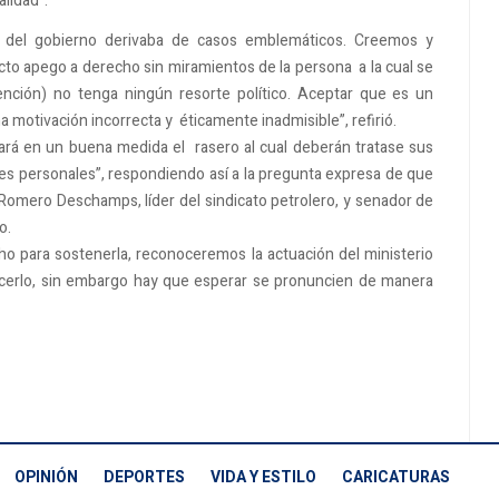
alidad”.
 del gobierno derivaba de casos emblemáticos. Creemos y
to apego a derecho sin miramientos de la persona a la cual se
tención) no tenga ningún resorte político. Aceptar que es un
 motivación incorrecta y éticamente inadmisible”, refirió.
ijará en un buena medida el rasero al cual deberán tratase sus
es personales”, respondiendo así a la pregunta expresa de que
 Romero Deschamps, líder del sindicato petrolero, y senador de
o.
ho para sostenerla, reconoceremos la actuación del ministerio
cerlo, sin embargo hay que esperar se pronuncien de manera
OPINIÓN
DEPORTES
VIDA Y ESTILO
CARICATURAS