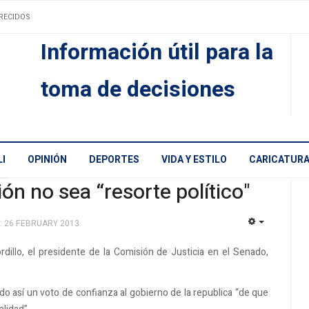
RECIDOS
Información útil para la
toma de decisiones
I
OPINIÓN
DEPORTES
VIDA Y ESTILO
CARICATUR
n no sea “resorte político"
: 26 FEBRUARY 2013
EMPTY
rdillo, el presidente de la Comisión de Justicia en el Senado,
ndo así un voto de confianza al gobierno de la republica “de que