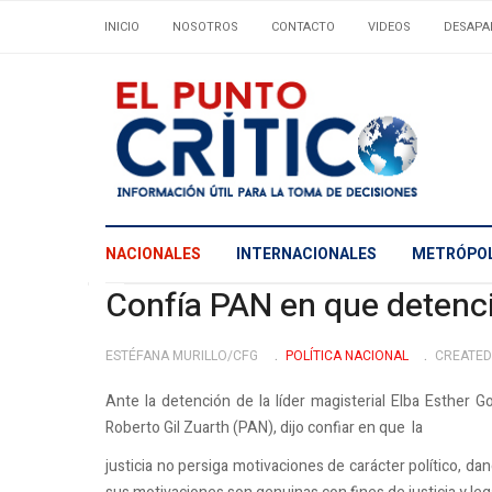
INICIO
NOSOTROS
CONTACTO
VIDEOS
DESAPA
NACIONALES
INTERNACIONALES
METRÓPOL
Confía PAN en que detenció
ESTÉFANA MURILLO/CFG
POLÍ­TICA NACIONAL
CREATED
Ante la detención de la líder magisterial Elba Esther Go
Roberto Gil Zuarth (PAN), dijo confiar en que la
justicia no persiga motivaciones de carácter político, da