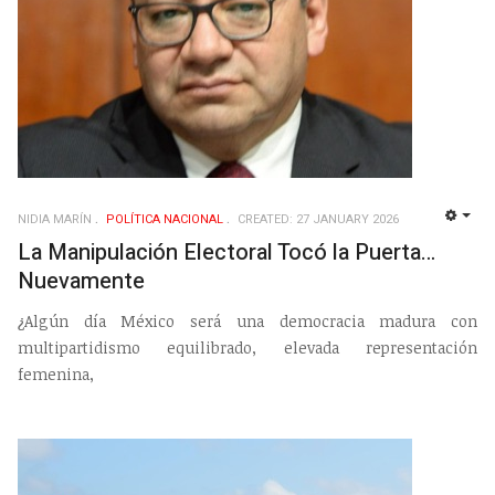
NIDIA MARÍN
POLÍ­TICA NACIONAL
CREATED: 27 JANUARY 2026
EMP
La Manipulación Electoral Tocó la Puerta…
Nuevamente
¿Algún día México será una democracia madura con
multipartidismo equilibrado, elevada representación
femenina,