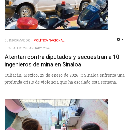
EL INFORMADOR
POLÍ­TICA NACIONAL
EMP
CREATED: 29 JANUARY 2026
Atentan contra diputados y secuestran a 10
ingenieros de mina en Sinaloa
Culiacán, México, 29 de enero de 2026 ::: Sinaloa enfrenta una
profunda crisis de violencia que ha escalado esta semana.