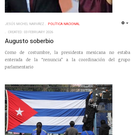
JESÚS MICHEL NARVÁEZ
POLÍ­TICA NACIONAL
EMP
CREATED: 03 FEBRUARY 2026
Augusto soberbio
Como de costumbre, la presidenta mexicana no estaba
enterada de la “renuncia” a la coordinación del grupo
parlamentario