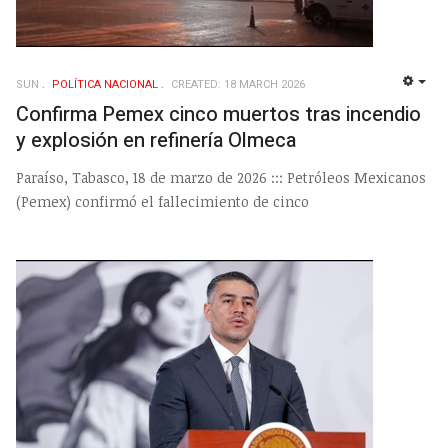
SUN
POLÍ­TICA NACIONAL
CREATED: 18 MARCH 2026
EMP
Confirma Pemex cinco muertos tras incendio
y explosión en refinería Olmeca
Paraíso, Tabasco, 18 de marzo de 2026 ::: Petróleos Mexicanos
(Pemex) confirmó el fallecimiento de cinco