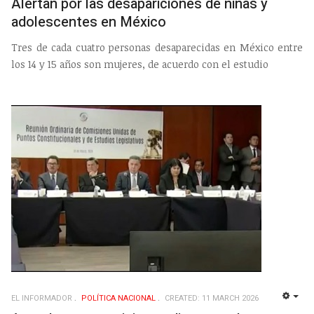
Alertan por las desapariciones de niñas y
adolescentes en México
Tres de cada cuatro personas desaparecidas en México
entre
los 14 y 15 años son mujeres, de acuerdo con el estudio
EL INFORMADOR
POLÍ­TICA NACIONAL
CREATED: 11 MARCH 2026
EMP