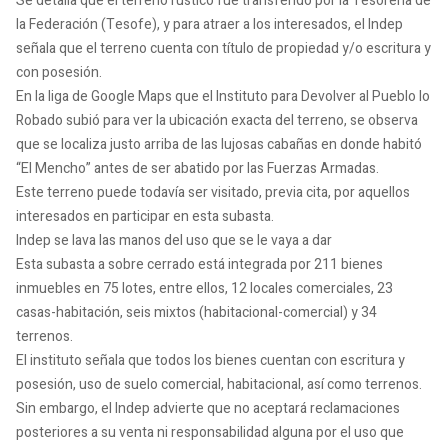
Se detalla que el terreno rústico fue transferido por la Tesorería de
la Federación (Tesofe), y para atraer a los interesados, el Indep
señala que el terreno cuenta con título de propiedad y/o escritura y
con posesión.
En la liga de Google Maps que el Instituto para Devolver al Pueblo lo
Robado subió para ver la ubicación exacta del terreno, se observa
que se localiza justo arriba de las lujosas cabañas en donde habitó
“El Mencho” antes de ser abatido por las Fuerzas Armadas.
Este terreno puede todavía ser visitado, previa cita, por aquellos
interesados en participar en esta subasta.
Indep se lava las manos del uso que se le vaya a dar
Esta subasta a sobre cerrado está integrada por 211 bienes
inmuebles en 75 lotes, entre ellos, 12 locales comerciales, 23
casas-habitación, seis mixtos (habitacional-comercial) y 34
terrenos.
El instituto señala que todos los bienes cuentan con escritura y
posesión, uso de suelo comercial, habitacional, así como terrenos.
Sin embargo, el Indep advierte que no aceptará reclamaciones
posteriores a su venta ni responsabilidad alguna por el uso que